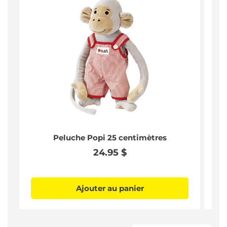
Peluche Popi 25 centimètres
L
Prix
24.95 $
habituel
Ajouter au panier