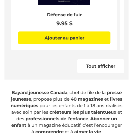
Défense de fuir
Prix
9.95 $
habituel
Ajouter au panier
Tout afficher
Bayard jeunesse Canada
, chef de file de la
presse
jeunesse
, propose plus de
40 magazines
et
livres
numériques
pour les enfants de 1 à 18 ans réalisés
avec soin par les
créateurs les plus talentueux
et
des
professionnels de l'enfance
.
Abonner un
enfant
à un magazine éducatif, c’est l’encourager
à
comprendre
et à
aimer la vie
.