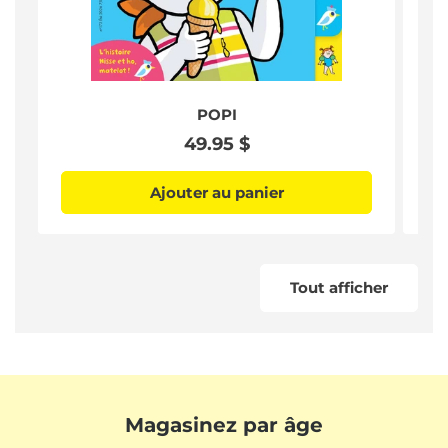
POPI
Prix
49.95 $
habituel
Ajouter au panier
Tout afficher
Magasinez par âge