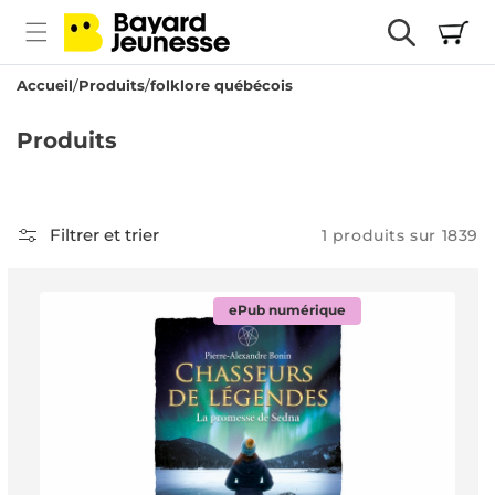
passer
Panier
au
contenu
Accueil
Produits
folklore québécois
C
Produits
o
l
l
Filtrer et trier
1 produits sur 1839
e
c
ePub numérique
t
i
o
n
: