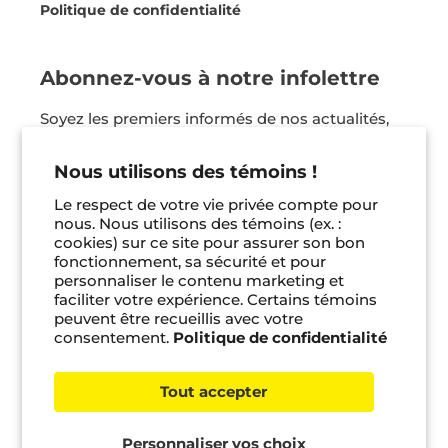
Politique de confidentialité
Abonnez-vous à notre infolettre
Soyez les premiers informés de nos actualités,
nos coups de coeur et bien plus ! Vous pouvez
vous désinscrire en tout temps.
Nous utilisons des témoins !
Le respect de votre vie privée compte pour
Je m'inscris
nous. Nous utilisons des témoins (ex. :
cookies) sur ce site pour assurer son bon
fonctionnement, sa sécurité et pour
Facebook
Instagram
Pinterest
personnaliser le contenu marketing et
faciliter votre expérience. Certains témoins
peuvent être recueillis avec votre
consentement.
Politique de confidentialité
© 2026 Bayard jeunesse •
Gérer les témoins
Tout accepter
Personnaliser vos choix