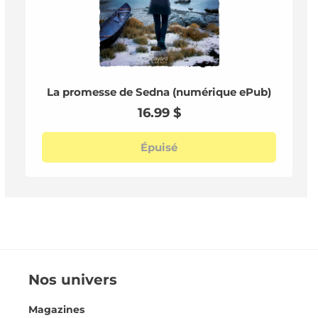
La promesse de Sedna (numérique ePub)
Prix
16.99 $
habituel
Épuisé
Nos univers
Magazines