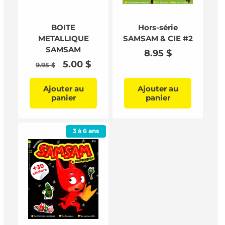
BOITE
Hors-série
METALLIQUE
SAMSAM & CIE #2
SAMSAM
Prix
8.95 $
Prix
Prix
5.00 $
habituel
9.95 $
habituel
promotionnel
Ajouter au
Ajouter au
panier
panier
3 à 6 ans