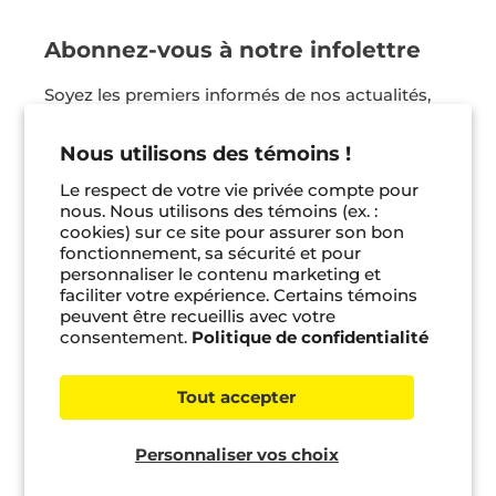
Abonnez-vous à notre infolettre
Soyez les premiers informés de nos actualités,
nos coups de coeur et bien plus ! Vous pouvez
vous désinscrire en tout temps.
Nous utilisons des témoins !
Le respect de votre vie privée compte pour
Je m'inscris
nous. Nous utilisons des témoins (ex. :
cookies) sur ce site pour assurer son bon
fonctionnement, sa sécurité et pour
Facebook
Instagram
Pinterest
personnaliser le contenu marketing et
faciliter votre expérience. Certains témoins
peuvent être recueillis avec votre
consentement.
Politique de confidentialité
© 2026 Bayard jeunesse •
Gérer les témoins
Tout accepter
Personnaliser vos choix