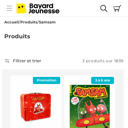
passer
Panier
au
contenu
Accueil
Produits
Samsam
C
Produits
o
l
l
Filtrer et trier
3 produits sur 1839
e
c
Promotion
3 à 6 ans
t
i
o
n
: