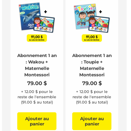
Abonnement 1 an
Abonnement 1 an
: Wakou +
: Toupie +
Maternelle
Maternelle
Montessori
Montessori
Prix
79.00 $
Prix
79.00 $
habituel
habituel
+ 12.00 $ pour le
+ 12.00 $ pour le
reste de l'ensemble
reste de l'ensemble
(91.00 $ au total)
(91.00 $ au total)
Ajouter au
Ajouter au
panier
panier