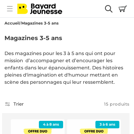
passer
Panier
au
contenu
Accueil
Magazines 3-5 ans
C
Magazines 3-5 ans
o
Des magazines pour les 3 à 5 ans qui ont pour
l
mission d’accompagner et d’encourager les
l
enfants dans leur épanouissement. Des histoires
e
pleines d'imagination et d'humour mettant en
c
scène des personnages qui leur ressemblent.
t
i
Trier
15 produits
o
n
4 à 8 ans
3 à 6 ans
: