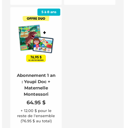
5 à 8 ans
Abonnement 1 an
: Youpi Doc +
Maternelle
Montessori
Prix
64.95 $
habituel
+ 12.00 $ pour le
reste de l'ensemble
(76.95 $ au total)