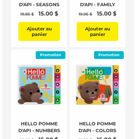
D'API - SEASONS
D'API - FAMILY
Prix
Prix
15.00 $
Prix
Prix
15.00 $
19.95 $
19.95 $
habituel
promotionnel
habituel
promotionnel
Ajouter au
Ajouter au
panier
panier
Promotion
Promotion
HELLO POMME
HELLO POMME
D'API - NUMBERS
D'API - COLORS