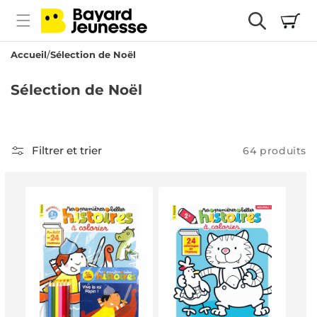
passer
Panier
au
contenu
Accueil
Sélection de Noël
C
Sélection de Noël
o
l
l
Filtrer et trier
64 produits
e
c
t
i
o
n
: