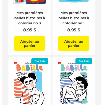
Mes premières
Mes premières
belles histoires à
belles histoires à
colorier no 3
colorier no 1
Prix
8.95 $
Prix
8.95 $
habituel
habituel
Ajouter au
Ajouter au
panier
panier
0 à 1 an
0 à 1 an