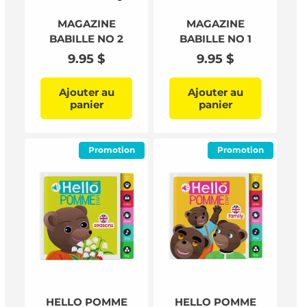
MAGAZINE
MAGAZINE
BABILLE NO 2
BABILLE NO 1
Prix
9.95 $
Prix
9.95 $
habituel
habituel
Ajouter au
Ajouter au
panier
panier
Promotion
Promotion
HELLO POMME
HELLO POMME