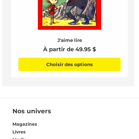
J'aime lire
Prix
À partir de 49.95 $
habituel
Choisir des options
Nos univers
Magazines
Livres