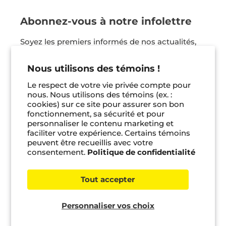
Abonnez-vous à notre infolettre
Soyez les premiers informés de nos actualités,
nos coups de coeur et bien plus ! Vous pouvez
vous désinscrire en tout temps.
Nous utilisons des témoins !
Le respect de votre vie privée compte pour
Je m'inscris
nous. Nous utilisons des témoins (ex. :
cookies) sur ce site pour assurer son bon
fonctionnement, sa sécurité et pour
Facebook
Instagram
Pinterest
personnaliser le contenu marketing et
faciliter votre expérience. Certains témoins
peuvent être recueillis avec votre
consentement.
Politique de confidentialité
© 2026 Bayard jeunesse •
Gérer les témoins
Tout accepter
Personnaliser vos choix