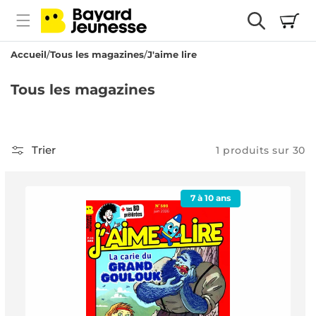
passer
Panier
au
contenu
Accueil
Tous les magazines
J'aime lire
C
Tous les magazines
o
l
l
Trier
1 produits sur 30
e
c
7 à 10 ans
t
i
o
n
: