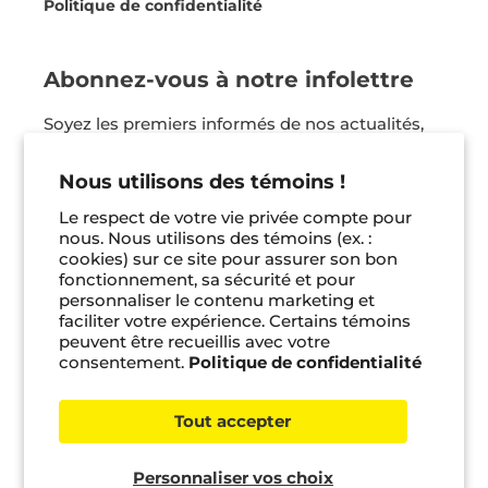
Politique de confidentialité
Abonnez-vous à notre infolettre
Soyez les premiers informés de nos actualités,
nos coups de coeur et bien plus ! Vous pouvez
vous désinscrire en tout temps.
Nous utilisons des témoins !
Le respect de votre vie privée compte pour
Je m'inscris
nous. Nous utilisons des témoins (ex. :
cookies) sur ce site pour assurer son bon
fonctionnement, sa sécurité et pour
Facebook
Instagram
Pinterest
personnaliser le contenu marketing et
faciliter votre expérience. Certains témoins
peuvent être recueillis avec votre
consentement.
Politique de confidentialité
© 2026 Bayard jeunesse •
Gérer les témoins
Tout accepter
Personnaliser vos choix