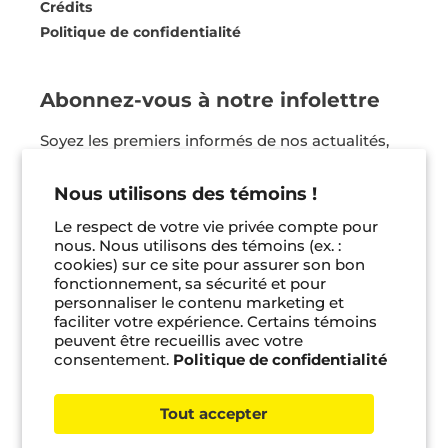
Crédits
Politique de confidentialité
Abonnez-vous à notre infolettre
Soyez les premiers informés de nos actualités,
nos coups de coeur et bien plus ! Vous pouvez
vous désinscrire en tout temps.
Nous utilisons des témoins !
Le respect de votre vie privée compte pour
Je m'inscris
nous. Nous utilisons des témoins (ex. :
cookies) sur ce site pour assurer son bon
fonctionnement, sa sécurité et pour
Facebook
Instagram
Pinterest
personnaliser le contenu marketing et
faciliter votre expérience. Certains témoins
peuvent être recueillis avec votre
consentement.
Politique de confidentialité
© 2026 Bayard jeunesse •
Gérer les témoins
Tout accepter