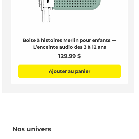
Boîte à histoires Merlin pour enfants —
L’enceinte audio des 3 à 12 ans
Prix
129.99 $
habituel
Ajouter au panier
Nos univers