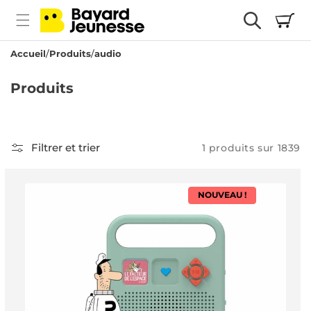
passer
Panier
au
contenu
Accueil
Produits
audio
C
Produits
o
l
l
Filtrer et trier
1 produits sur 1839
e
c
NOUVEAU !
t
i
o
n
: