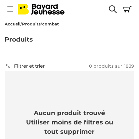
passer
Panier
au
contenu
Accueil
Produits
combat
C
Produits
o
l
l
Filtrer et trier
0 produits sur 1839
e
c
t
i
Aucun produit trouvé
o
Utiliser moins de filtres ou
n
tout supprimer
: