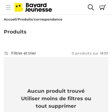
passer
Panier
au
contenu
Accueil
Produits
correspondance
C
Produits
o
l
l
Filtrer et trier
0 produits sur 1839
e
c
t
i
Aucun produit trouvé
o
Utiliser moins de filtres ou
n
tout supprimer
: