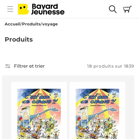
passer
Panier
au
contenu
Accueil
Produits
voyage
C
Produits
o
l
l
Filtrer et trier
18 produits sur 1839
e
c
t
i
o
n
: