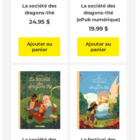
La société des
La société des
dragons-thé
dragons-thé
(ePub numérique)
Prix
24.95 $
Prix
19.99 $
habituel
habituel
Ajouter au
Ajouter au
panier
panier
La société des
Le festival des