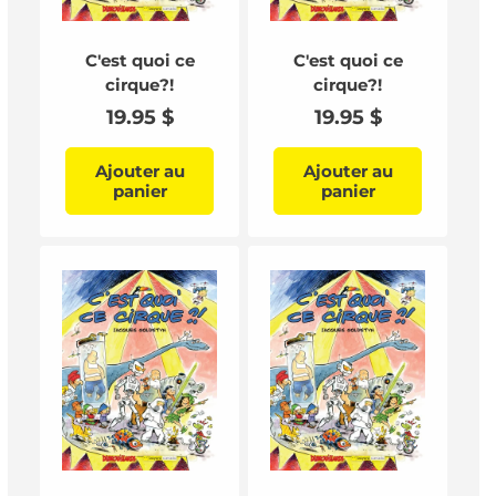
C'est quoi ce
C'est quoi ce
cirque?!
cirque?!
Prix
19.95 $
Prix
19.95 $
habituel
habituel
Ajouter au
Ajouter au
panier
panier