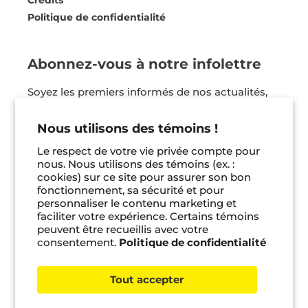
Crédits
Politique de confidentialité
Abonnez-vous à notre infolettre
Soyez les premiers informés de nos actualités,
nos coups de coeur et bien plus ! Vous pouvez
vous désinscrire en tout temps.
Nous utilisons des témoins !
Le respect de votre vie privée compte pour
Je m'inscris
nous. Nous utilisons des témoins (ex. :
cookies) sur ce site pour assurer son bon
fonctionnement, sa sécurité et pour
Facebook
Instagram
Pinterest
personnaliser le contenu marketing et
faciliter votre expérience. Certains témoins
peuvent être recueillis avec votre
consentement.
Politique de confidentialité
© 2026 Bayard jeunesse •
Gérer les témoins
Tout accepter