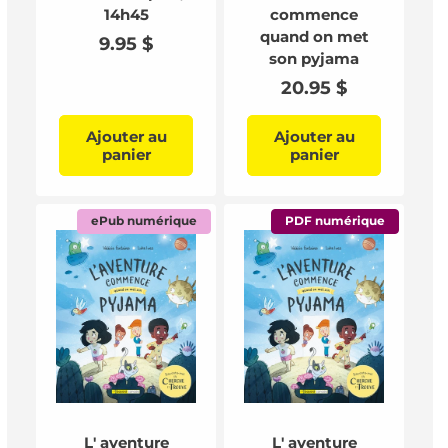
14h45
commence
quand on met
Prix
9.95 $
son pyjama
habituel
Prix
20.95 $
habituel
Ajouter au
Ajouter au
panier
panier
ePub numérique
PDF numérique
L' aventure
L' aventure