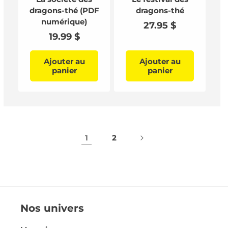
dragons-thé (PDF
dragons-thé
numérique)
Prix
27.95 $
Prix
19.99 $
habituel
habituel
Ajouter au
Ajouter au
panier
panier
1
2
Nos univers