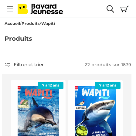
passer
Panier
au
contenu
Accueil
Produits
Wapiti
C
Produits
o
l
l
Filtrer et trier
22 produits sur 1839
e
c
7 à 12 ans
7 à 12 ans
t
i
o
n
: