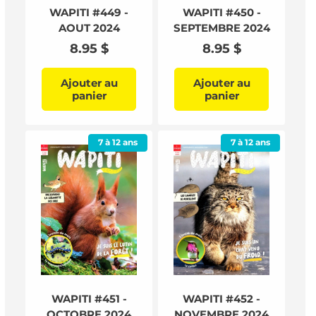
WAPITI #449 -
WAPITI #450 -
AOUT 2024
SEPTEMBRE 2024
Prix
8.95 $
Prix
8.95 $
habituel
habituel
Ajouter au
Ajouter au
panier
panier
7 à 12 ans
7 à 12 ans
WAPITI #451 -
WAPITI #452 -
OCTOBRE 2024
NOVEMBRE 2024