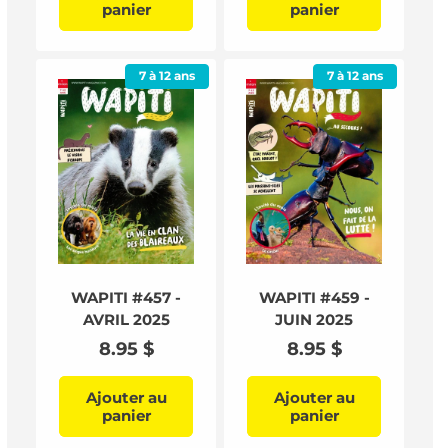
panier
panier
7 à 12 ans
7 à 12 ans
WAPITI #457 -
WAPITI #459 -
AVRIL 2025
JUIN 2025
Prix
8.95 $
Prix
8.95 $
habituel
habituel
Ajouter au
Ajouter au
panier
panier