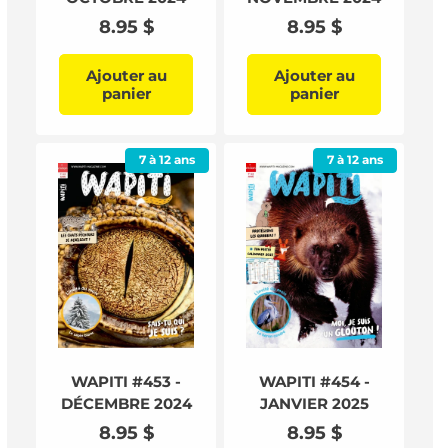
Prix
8.95 $
Prix
8.95 $
habituel
habituel
Ajouter au
Ajouter au
panier
panier
7 à 12 ans
7 à 12 ans
WAPITI #453 -
WAPITI #454 -
DÉCEMBRE 2024
JANVIER 2025
Prix
8.95 $
Prix
8.95 $