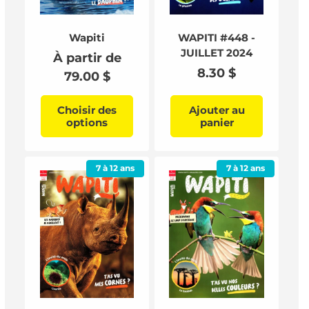
Wapiti
WAPITI #448 -
JUILLET 2024
Prix
À partir de
Prix
8.30 $
habituel
79.00 $
habituel
Choisir des
Ajouter au
options
panier
7 à 12 ans
7 à 12 ans