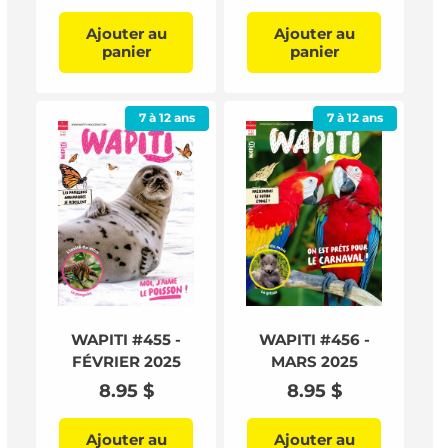
habituel
habituel
Ajouter au
Ajouter au
panier
panier
7 à 12 ans
7 à 12 ans
WAPITI #455 -
WAPITI #456 -
FÉVRIER 2025
MARS 2025
Prix
8.95 $
Prix
8.95 $
habituel
habituel
Ajouter au
Ajouter au