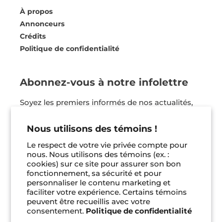
À propos
Annonceurs
Crédits
Politique de confidentialité
Abonnez-vous à notre infolettre
Soyez les premiers informés de nos actualités,
nos coups de coeur et bien plus ! Vous pouvez
vous désinscrire en tout temps.
Nous utilisons des témoins !
Le respect de votre vie privée compte pour
Je m'inscris
nous. Nous utilisons des témoins (ex. :
cookies) sur ce site pour assurer son bon
fonctionnement, sa sécurité et pour
Facebook
Instagram
Pinterest
personnaliser le contenu marketing et
faciliter votre expérience. Certains témoins
peuvent être recueillis avec votre
consentement.
Politique de confidentialité