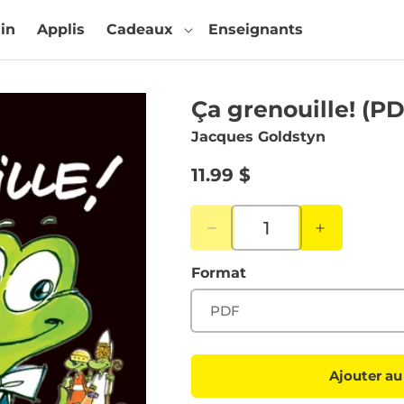
in
Applis
Cadeaux
Enseignants
Ça grenouille! (P
Jacques Goldstyn
Prix
11.99 $
habituel
Réduire
Augmente
la
la
Format
quantité
quantité
de
de
Ça
Ça
grenouille!
grenouille
(PDF
(PDF
numérique)
numériqu
Ajouter au