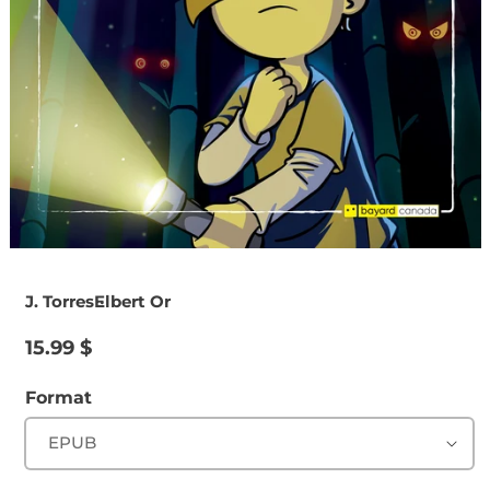
J. Torres
Elbert Or
Prix
15.99 $
habituel
Format