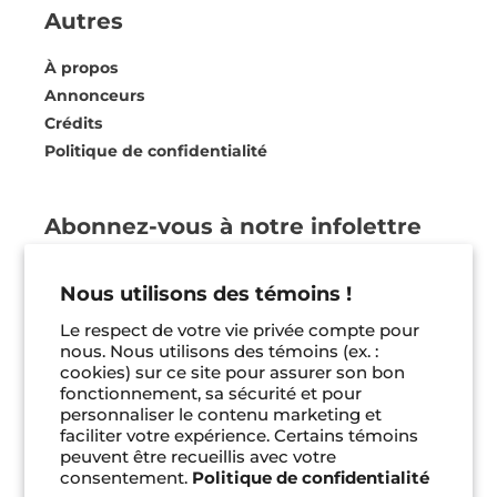
Autres
À propos
Annonceurs
Crédits
Politique de confidentialité
Abonnez-vous à notre infolettre
Soyez les premiers informés de nos actualités,
Nous utilisons des témoins !
nos coups de coeur et bien plus ! Vous pouvez
vous désinscrire en tout temps.
Le respect de votre vie privée compte pour
nous. Nous utilisons des témoins (ex. :
cookies) sur ce site pour assurer son bon
Je m'inscris
fonctionnement, sa sécurité et pour
personnaliser le contenu marketing et
faciliter votre expérience. Certains témoins
Facebook
Instagram
Pinterest
peuvent être recueillis avec votre
Les petits mondes de Petit
Prix
9.95 $
consentement.
Politique de confidentialité
habituel