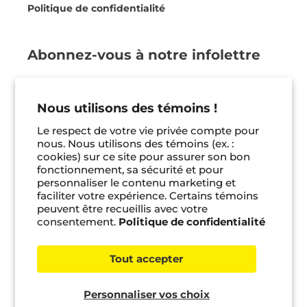
Politique de confidentialité
Abonnez-vous à notre infolettre
Soyez les premiers informés de nos actualités,
nos coups de coeur et bien plus ! Vous pouvez
Nous utilisons des témoins !
vous désinscrire en tout temps.
Le respect de votre vie privée compte pour
nous. Nous utilisons des témoins (ex. :
Je m'inscris
cookies) sur ce site pour assurer son bon
fonctionnement, sa sécurité et pour
personnaliser le contenu marketing et
Facebook
Instagram
Pinterest
faciliter votre expérience. Certains témoins
peuvent être recueillis avec votre
MES PREMIERS J'AIME LIRE
Prix
6.95 $
consentement.
Politique de confidentialité
habituel
QUÉBEC NO 79 - Octobre 2023
Tout accepter
© 2026 Bayard jeunesse •
Gérer les témoins
Réduire
Augmenter
la
la
Personnaliser vos choix
Ajouter au panier
quantité
quantité