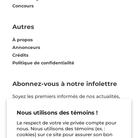
Concours
Autres
À propos
Annonceurs
Crédits
Politique de confidentialité
Abonnez-vous à notre infolettre
Soyez les premiers informés de nos actualités,
nos coups de coeur et bien plus ! Vous pouvez
vous désinscrire en tout temps.
Nous utilisons des témoins !
Le respect de votre vie privée compte pour
Je m'inscris
nous. Nous utilisons des témoins (ex. :
cookies) sur ce site pour assurer son bon